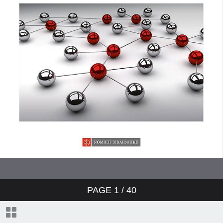
PAGE
1
/
40